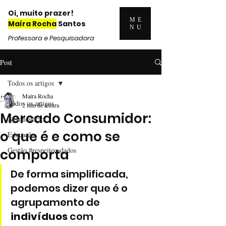
Oi, muito prazer!
ME
Maíra Rocha
Santos
NU
Professora e Pesquisadora
Post
Todos os artigos
Maíra Rocha
Todos os artigos
2 min de leitura
Mercado Consumidor:
Agronegócio
o que é e como se
Educação
Gestão #respeiteosdados
comporta
De forma simplificada, 
podemos dizer que é o 
agrupamento de 
indivíduos
 com 