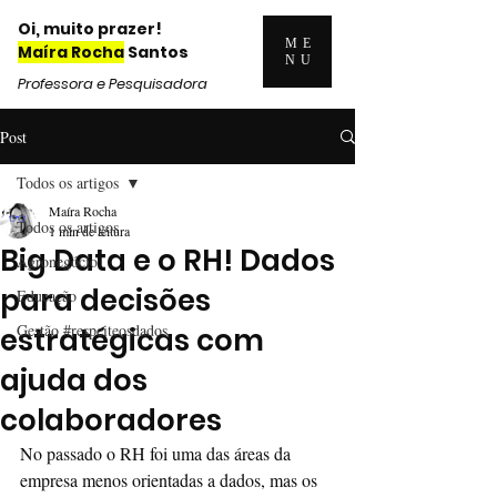
Oi, muito prazer!
ME
Maíra Rocha
Santos
NU
Professora e Pesquisadora
Post
Todos os artigos
Maíra Rocha
Todos os artigos
1 min de leitura
Big Data e o RH! Dados
Agronegócio
para decisões
Educação
Gestão #respeiteosdados
estratégicas com
ajuda dos
colaboradores
No passado o RH foi uma das áreas da 
empresa menos orientadas a dados, mas os 