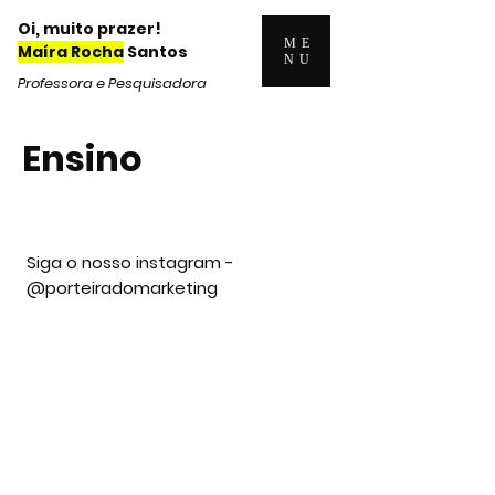
Oi, muito prazer!
ME
Maíra Rocha
Santos
NU
Professora e Pesquisadora
Ensino
Siga o nosso instagram -
@porteiradomarketing